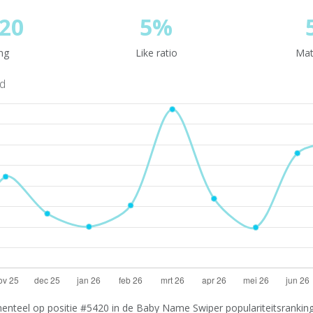
20
5%
ng
Like ratio
Mat
nd
teel op positie #5420 in de Baby Name Swiper populariteitsranking.