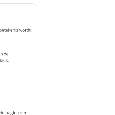
 betekenis wordt
in de
leuk.
n de pagina om