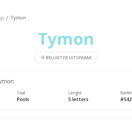
en
Tymon
Tymon
BELUISTER UITSPRAAK
Tymon
Taal
Lengte
Ranki
Pools
5 letters
#542