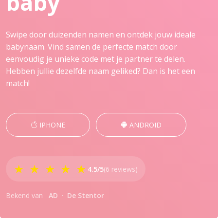
baby
Swipe door duizenden namen en ontdek jouw ideale
babynaam. Vind samen de perfecte match door
eenvoudig je unieke code met je partner te delen.
Hebben jullie dezelfde naam geliked? Dan is het een
match!
IPHONE
ANDROID
★ ★ ★ ★ ★
4.5/5
(6 reviews)
Bekend van
AD
·
De Stentor