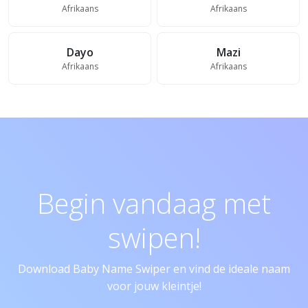
Afrikaans
Afrikaans
Dayo
Mazi
Afrikaans
Afrikaans
Begin vandaag met
swipen!
Download Baby Name Swiper en vind de ideale naam
voor jouw kleintje!