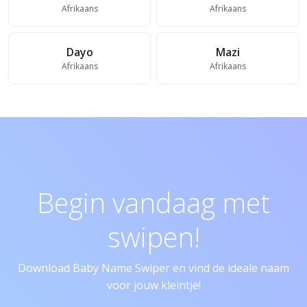
Afrikaans
Afrikaans
Dayo
Mazi
Afrikaans
Afrikaans
Begin vandaag met
swipen!
Download Baby Name Swiper en vind de ideale naam
voor jouw kleintje!