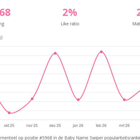
68
2%
ng
Like ratio
Mat
nd
menteel op positie #5968 in de Baby Name Swiper populariteitsrankin