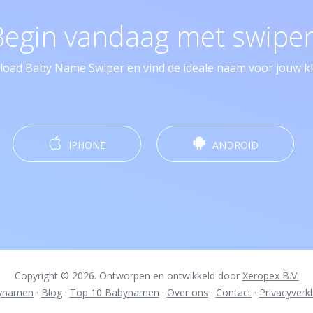
Begin vandaag met swipen
oad Baby Name Swiper en vind de ideale naam voor jouw kle
IPHONE
ANDROID
Copyright © 2026. Ontworpen en ontwikkeld door
Xeropex B.V.
ynamen
·
Blog
·
Top 10 Babynamen
·
Over ons
·
Contact
·
Privacyverkl