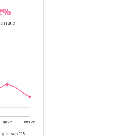
2%
ch ratio
g. In sep '25