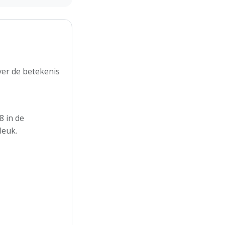
ver de betekenis
8 in de
leuk.