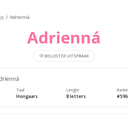
en
Adrienná
Adrienná
BELUISTER UITSPRAAK
Adrienná
Taal
Lengte
Ranki
Hongaars
8 letters
#596