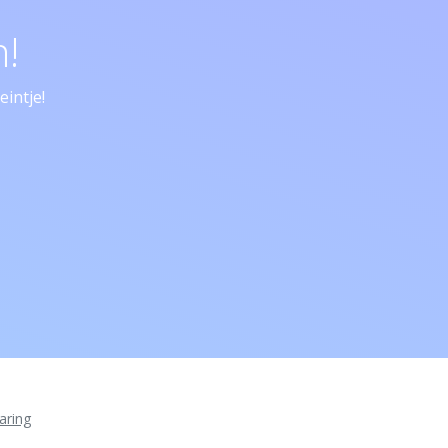
!
intje!
aring