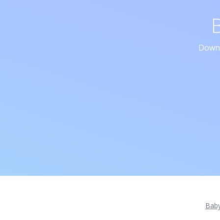
Downl
Bab