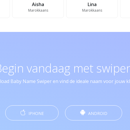
Aisha
Lina
Marokkaans
Marokkaans
Begin vandaag met swipen
oad Baby Name Swiper en vind de ideale naam voor jouw kle
IPHONE
ANDROID