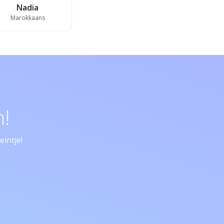
Nadia
Marokkaans
!
intje!