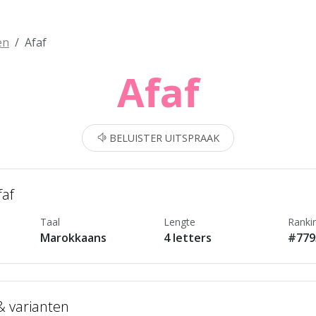
en
Afaf
Afaf
BELUISTER UITSPRAAK
faf
Taal
Lengte
Ranki
Marokkaans
4 letters
#779
 & varianten