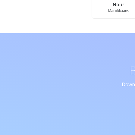
Nour
Marokkaans
Downl