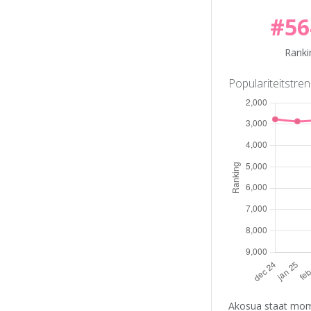
#56
Ranki
Populariteitstre
Akosua staat mome