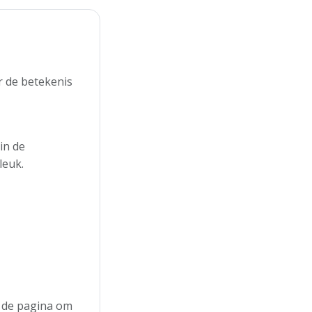
r de betekenis
in de
leuk.
n de pagina om