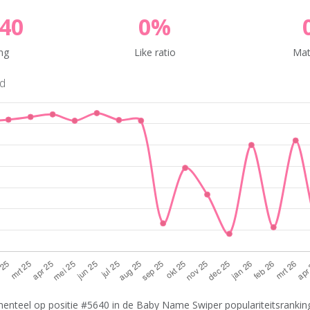
40
0%
ng
Like ratio
Mat
nd
nteel op positie #5640 in de Baby Name Swiper populariteitsranking.