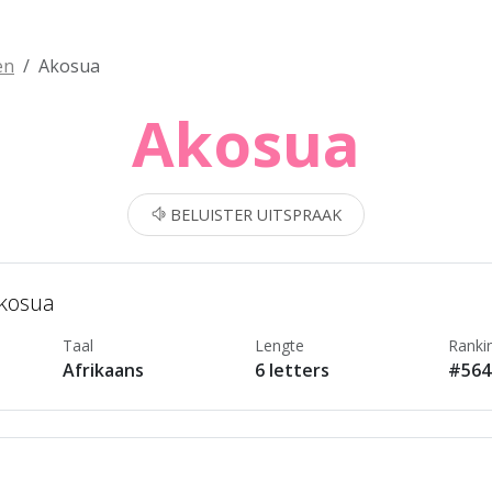
en
Akosua
Akosua
BELUISTER UITSPRAAK
Akosua
Taal
Lengte
Ranki
Afrikaans
6 letters
#564