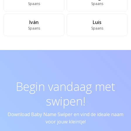
Spaans
Spaans
Iván
Luis
Spaans
Spaans
Begin vandaag met
swipen!
Download Baby Name Swiper en vind de ideale naam
voor jouw kleintje!