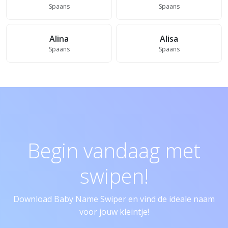
Spaans
Spaans
Alina
Alisa
Spaans
Spaans
Begin vandaag met
swipen!
Download Baby Name Swiper en vind de ideale naam
voor jouw kleintje!