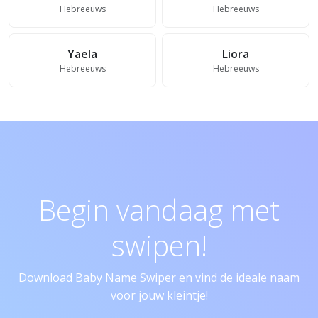
Hebreeuws
Hebreeuws
Yaela
Liora
Hebreeuws
Hebreeuws
Begin vandaag met
swipen!
Download Baby Name Swiper en vind de ideale naam
voor jouw kleintje!