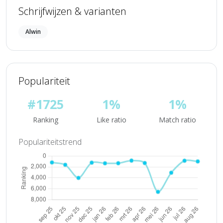
Schrijfwijzen & varianten
Alwin
Populariteit
#1725
1%
1%
Ranking
Like ratio
Match ratio
Populariteitstrend