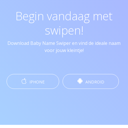
Begin vandaag met
swipen!
Download Baby Name Swiper en vind de ideale naam
voor jouw kleintje!
IPHONE
ANDROID