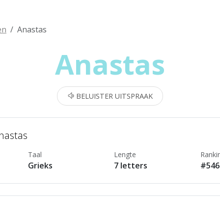
en
Anastas
Anastas
BELUISTER UITSPRAAK
Anastas
Taal
Lengte
Ranki
Grieks
7 letters
#546