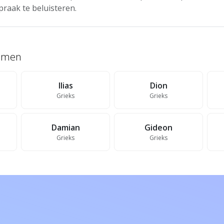
praak te beluisteren.
namen
Ilias
Dion
Grieks
Grieks
Damian
Gideon
Grieks
Grieks