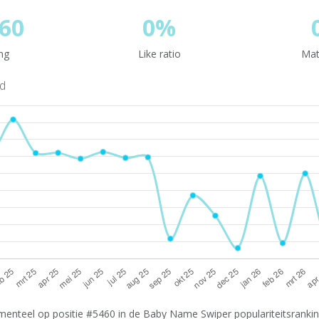
60
0%
ng
Like ratio
Mat
nd
enteel op positie #5460 in de Baby Name Swiper populariteitsranking