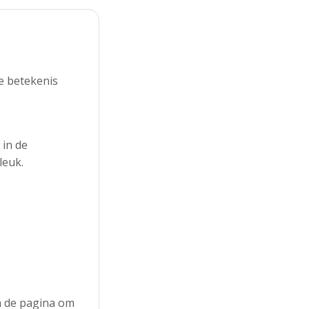
e betekenis
 in de
leuk.
an de pagina om