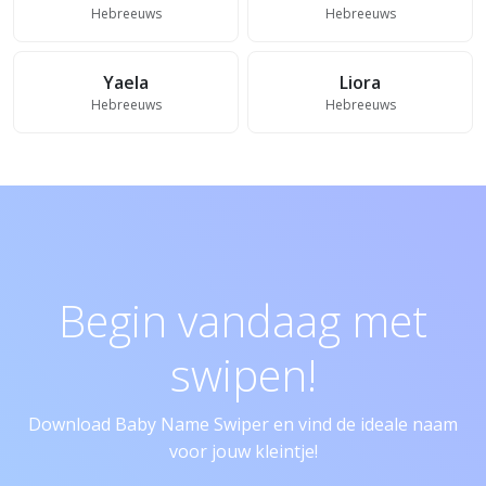
Hebreeuws
Hebreeuws
Yaela
Liora
Hebreeuws
Hebreeuws
Begin vandaag met
swipen!
Download Baby Name Swiper en vind de ideale naam
voor jouw kleintje!