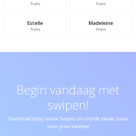
Frans
Frans
Estelle
Madeleine
Frans
Frans
Begin vandaag met
swipen!
Download Baby Name Swiper en vind de ideale naam
voor jouw kleintje!