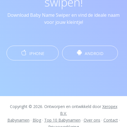
swipen!
Download Baby Name Swiper en vind de ideale naam
voor jouw kleintje!
IPHONE
ANDROID
Copyright © 2026. Ontworpen en ontwikkeld door
Xeropex
B.V.
Babynamen
·
Blog
·
Top 10 Babynamen
·
Over ons
·
Contact
·
Privacyverklaring