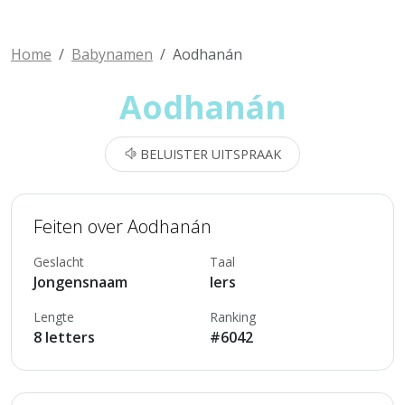
Home
Babynamen
Aodhanán
Aodhanán
BELUISTER UITSPRAAK
Feiten over Aodhanán
Geslacht
Taal
Jongensnaam
Iers
Lengte
Ranking
8 letters
#6042