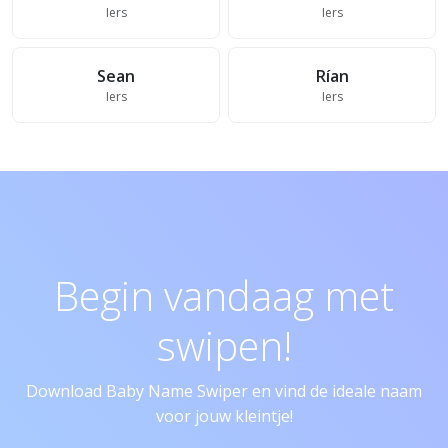
Iers
Iers
Sean
Rían
Iers
Iers
Begin vandaag met
swipen!
Download Baby Name Swiper en vind de ideale naam
voor jouw kleintje!