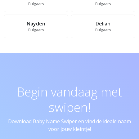
Bulgaars
Bulgaars
Nayden
Delian
Bulgaars
Bulgaars
Begin vandaag met
swipen!
Download Baby Name Swiper en vind de ideale naam
voor jouw kleintje!