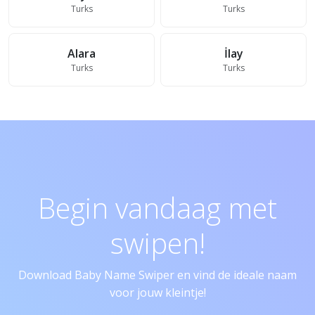
Turks
Turks
Alara
İlay
Turks
Turks
Begin vandaag met
swipen!
Download Baby Name Swiper en vind de ideale naam
voor jouw kleintje!