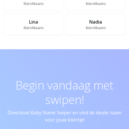
Marokkaans
Marokkaans
Lina
Nadia
Marokkaans
Marokkaans
Begin vandaag met
swipen!
Download Baby Name Swiper en vind de ideale naam
voor jouw kleintje!