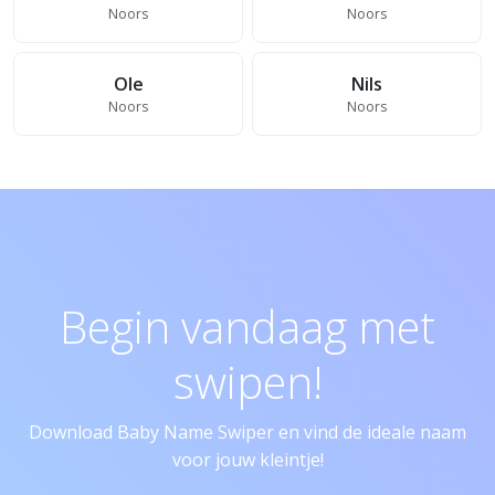
Noors
Noors
Ole
Nils
Noors
Noors
Begin vandaag met
swipen!
Download Baby Name Swiper en vind de ideale naam
voor jouw kleintje!