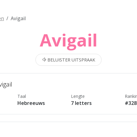
en
Avigail
Avigail
BELUISTER UITSPRAAK
igail
Taal
Lengte
Ranki
Hebreeuws
7 letters
#328