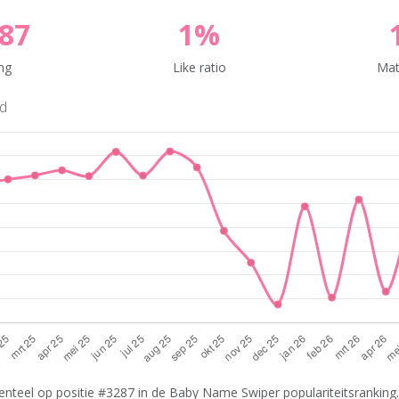
87
1%
ng
Like ratio
Mat
nd
nteel op positie #3287 in de Baby Name Swiper populariteitsranking.