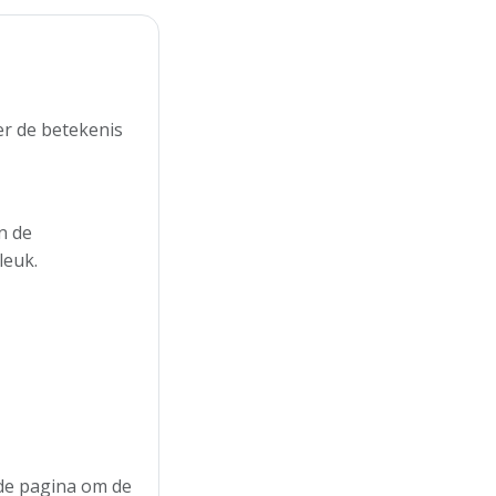
er de betekenis
n de
leuk.
n de pagina om de