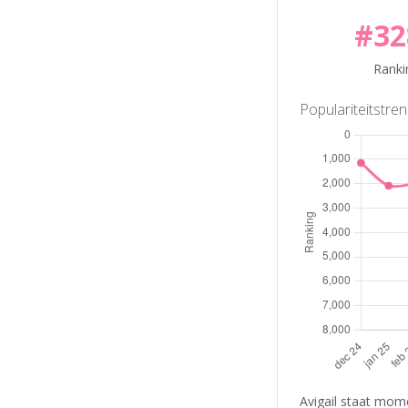
#32
Ranki
Populariteitstre
Avigail staat mome