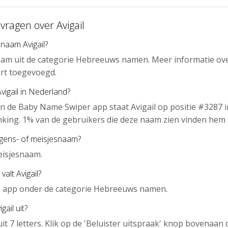
vragen over Avigail
naam Avigail?
naam uit de categorie Hebreeuws namen. Meer informatie ov
rt toegevoegd.
vigail in Nederland?
n de Baby Name Swiper app staat Avigail op positie #3287 i
nking. 1% van de gebruikers die deze naam zien vinden hem 
ongens- of meisjesnaam?
meisjesnaam.
valt Avigail?
 de app onder de categorie Hebreeuws namen.
gail uit?
uit 7 letters. Klik op de 'Beluister uitspraak' knop bovenaa