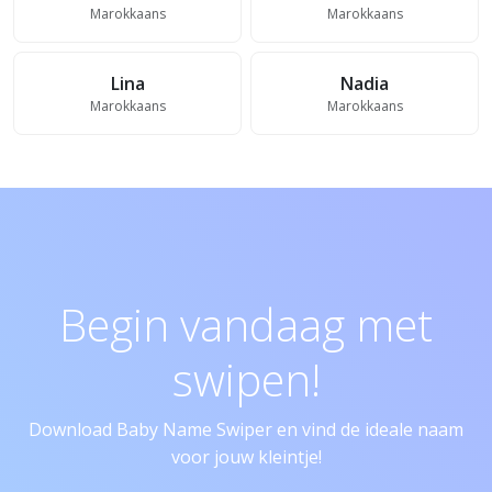
Marokkaans
Marokkaans
Lina
Nadia
Marokkaans
Marokkaans
Begin vandaag met
swipen!
Download Baby Name Swiper en vind de ideale naam
voor jouw kleintje!