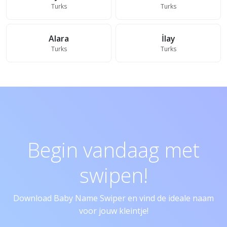
Turks
Turks
Alara
İlay
Turks
Turks
Begin vandaag met
swipen!
Download Baby Name Swiper en vind de ideale naam
voor jouw kleintje!