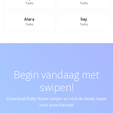
Turks
Turks
Alara
İlay
Turks
Turks
Begin vandaag met
swipen!
Download Baby Name Swiper en vind de ideale naam
voor jouw kleintje!