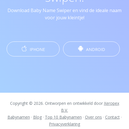
Download Baby Name Swiper en vind de ideale naam
voor jouw kleintje!
IPHONE
ANDROID
Copyright © 2026. Ontworpen en ontwikkeld door
Xeropex
B.V.
Babynamen
·
Blog
·
Top 10 Babynamen
·
Over ons
·
Contact
·
Privacyverklaring