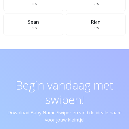
Iers
Iers
Sean
Rían
Iers
Iers
Begin vandaag met
swipen!
Download Baby Name Swiper en vind de ideale naam
voor jouw kleintje!