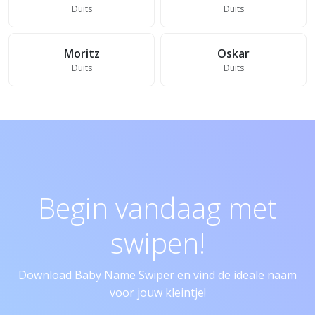
Duits
Duits
Moritz
Oskar
Duits
Duits
Begin vandaag met
swipen!
Download Baby Name Swiper en vind de ideale naam
voor jouw kleintje!