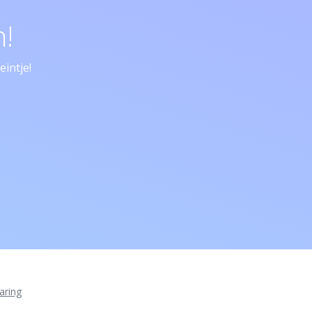
!
intje!
aring