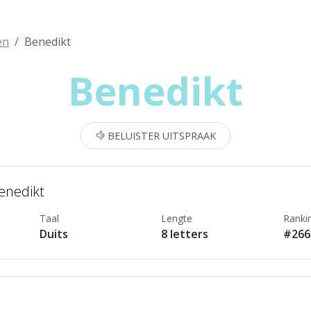
en
Benedikt
Benedikt
BELUISTER UITSPRAAK
enedikt
Taal
Lengte
Ranki
Duits
8 letters
#266