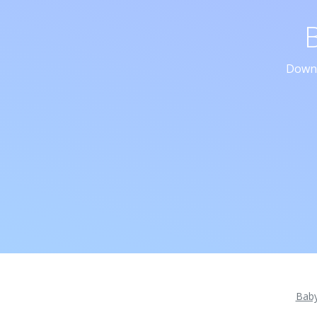
Downl
Bab