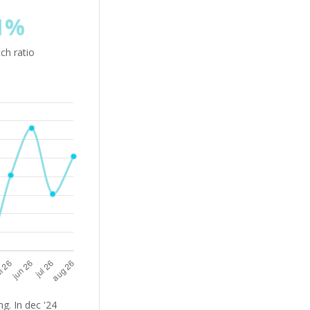
1%
ch ratio
g. In dec '24