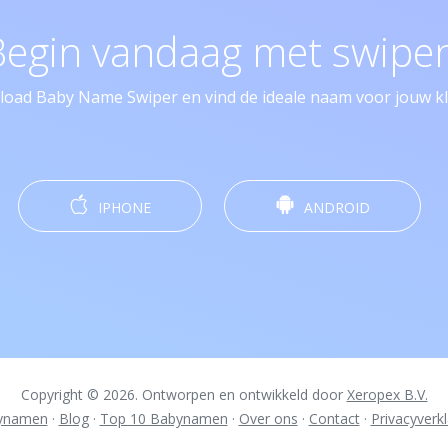
Begin vandaag met swipen
oad Baby Name Swiper en vind de ideale naam voor jouw kle
IPHONE
ANDROID
Copyright © 2026. Ontworpen en ontwikkeld door
Xeropex B.V.
ynamen
·
Blog
·
Top 10 Babynamen
·
Over ons
·
Contact
·
Privacyverkl