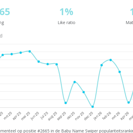
65
1%
ng
Like ratio
Mat
nd
menteel op positie #2665 in de Baby Name Swiper populariteitsrankin