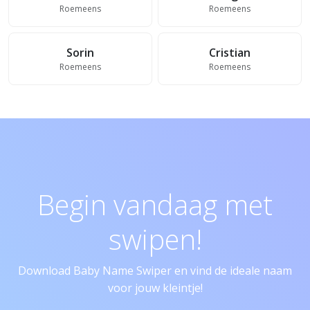
Roemeens
Roemeens
Sorin
Cristian
Roemeens
Roemeens
Begin vandaag met
swipen!
Download Baby Name Swiper en vind de ideale naam
voor jouw kleintje!