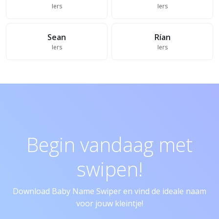
Iers
Iers
Sean
Rían
Iers
Iers
Begin vandaag met
swipen!
Download Baby Name Swiper en vind de ideale naam
voor jouw kleintje!