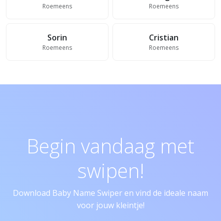
Roemeens
Roemeens
Sorin
Cristian
Roemeens
Roemeens
Begin vandaag met
swipen!
Download Baby Name Swiper en vind de ideale naam
voor jouw kleintje!