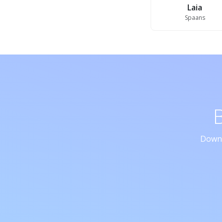
Laia
Spaans
Downl