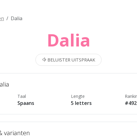
en
Dalia
Dalia
BELUISTER UITSPRAAK
alia
Taal
Lengte
Ranki
Spaans
5 letters
#492
 & varianten