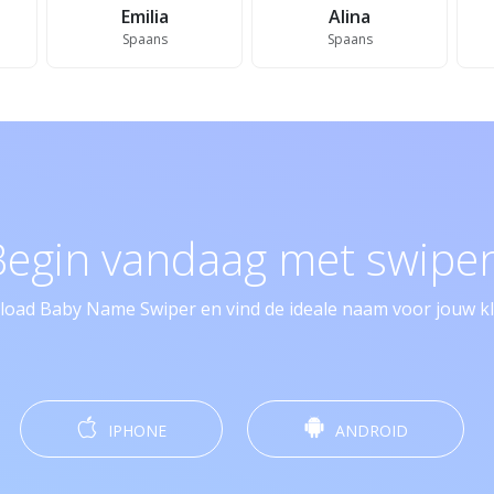
Emilia
Alina
Spaans
Spaans
Begin vandaag met swipen
oad Baby Name Swiper en vind de ideale naam voor jouw kle
IPHONE
ANDROID