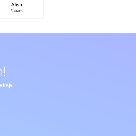
Alisa
Spaans
!
intje!