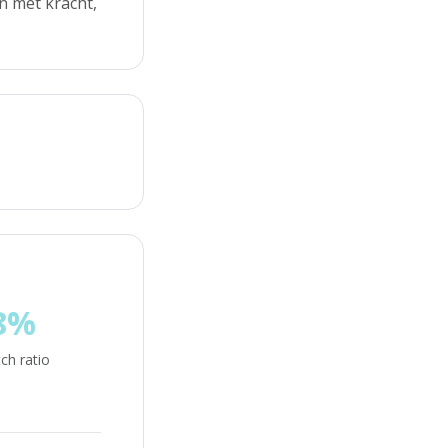
en met kracht,
8%
ch ratio