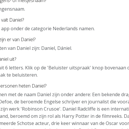
ngens- of meisjesnaam?
ongensnaam.
valt Daniel?
de app onder de categorie Nederlands namen.
ijn er van Daniel?
n van Daniel zijn: Daniel, Dániel.
iel uit?
uit 6 letters. Klik op de 'Beluister uitspraak' knop bovenaan
ak te beluisteren.
ersonen heten Daniel?
en met de naam Daniel zijn onder andere: Een bekende dra
Defoe, de beroemde Engelse schrijver en journalist die voor
ijn werk 'Robinson Crusoe'. Daniel Radcliffe is een interna
land, beroemd om zijn rol als Harry Potter in de filmreeks. D
eerde Schotse acteur, drie keer winnaar van de Oscar voor