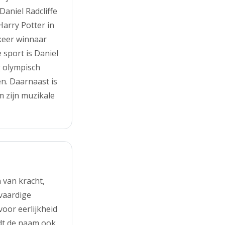
Daniel Radcliffe
Harry Potter in
keer winnaar
 sport is Daniel
g olympisch
n. Daarnaast is
 zijn muzikale
van kracht,
tvaardige
voor eerlijkheid
dt de naam ook