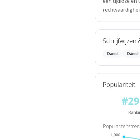
een tijdloze en
rechtvaardighei
Schrijfwijzen
Daniel
Dániel
Populariteit
#29
Ranki
Populariteitstre