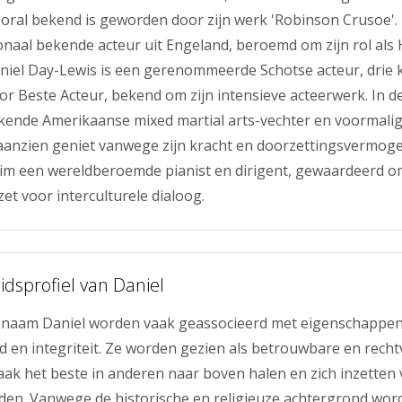
vooral bekend is geworden door zijn werk 'Robinson Crusoe'. 
ionaal bekende acteur uit Engeland, beroemd om zijn rol als 
aniel Day-Lewis is een gerenommeerde Schotse acteur, drie 
or Beste Acteur, bekend om zijn intensieve acteerwerk. In de
kende Amerikaanse mixed martial arts-vechter en voormali
aanzien geniet vanwege zijn kracht en doorzettingsvermoge
im een wereldberoemde pianist en dirigent, gewaardeerd om
nzet voor interculturele dialoog.
idsprofiel van Daniel
naam Daniel worden vaak geassocieerd met eigenschappen 
d en integriteit. Ze worden gezien als betrouwbare en rech
aak het beste in anderen naar boven halen en zich inzetten 
den. Vanwege de historische en religieuze achtergrond wor