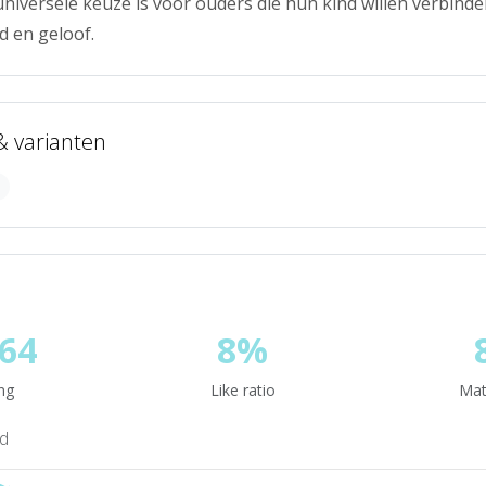
 universele keuze is voor ouders die hun kind willen verbind
d en geloof.
 & varianten
64
8%
ng
Like ratio
Mat
nd