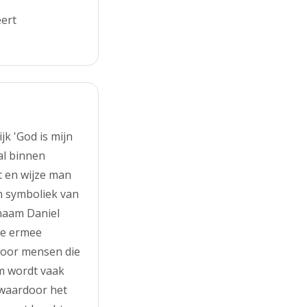
eert
k 'God is mijn
al binnen
et en wijze man
n symboliek van
 naam Daniel
ie ermee
door mensen die
am wordt vaak
 waardoor het