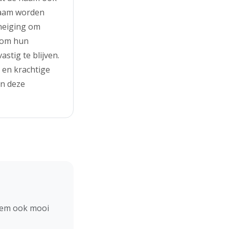
 naam worden
 neiging om
 om hun
stig te blijven.
 en krachtige
an deze
hem ook mooi