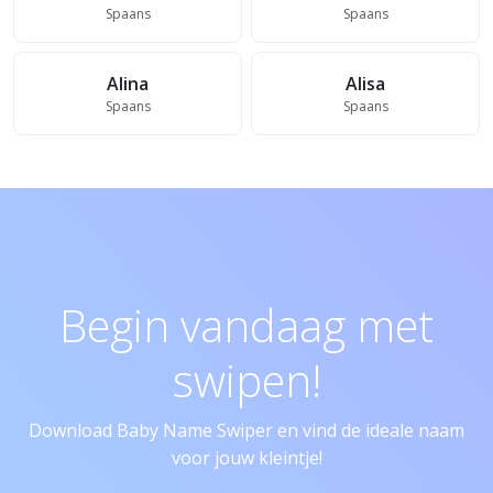
Spaans
Spaans
Alina
Alisa
Spaans
Spaans
Begin vandaag met
swipen!
Download Baby Name Swiper en vind de ideale naam
voor jouw kleintje!