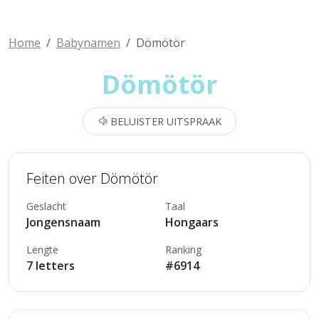
Home
Babynamen
Dömötör
Dömötör
BELUISTER UITSPRAAK
Feiten over Dömötör
Geslacht
Taal
Jongensnaam
Hongaars
Lengte
Ranking
7 letters
#6914