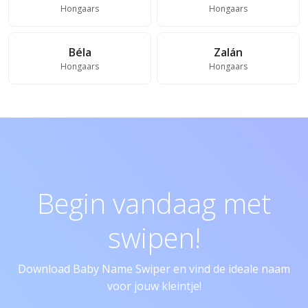
Hongaars
Hongaars
Béla
Zalán
Hongaars
Hongaars
Begin vandaag met
swipen!
Download Baby Name Swiper en vind de ideale naam
voor jouw kleintje!