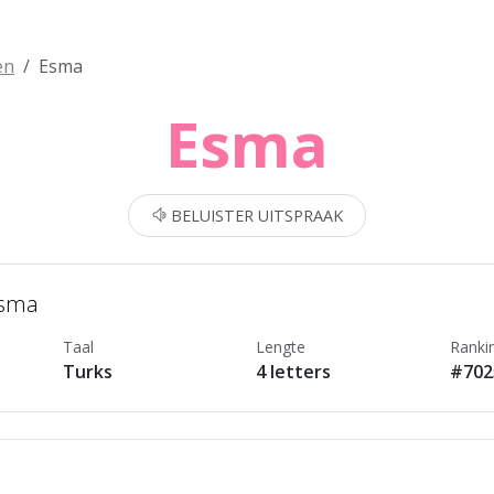
en
Esma
Esma
BELUISTER UITSPRAAK
Esma
Taal
Lengte
Ranki
Turks
4 letters
#702