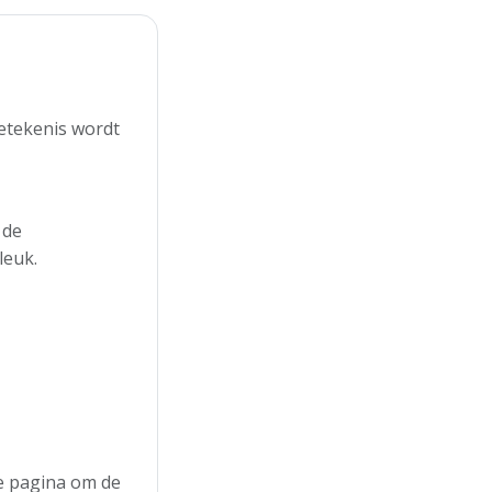
etekenis wordt
 de
leuk.
de pagina om de