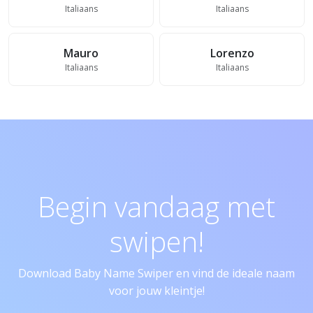
Italiaans
Italiaans
Mauro
Lorenzo
Italiaans
Italiaans
Begin vandaag met
swipen!
Download Baby Name Swiper en vind de ideale naam
voor jouw kleintje!