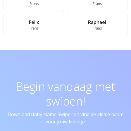
Frans
Frans
Félix
Raphael
Frans
Frans
Begin vandaag met
swipen!
Download Baby Name Swiper en vind de ideale naam
voor jouw kleintje!