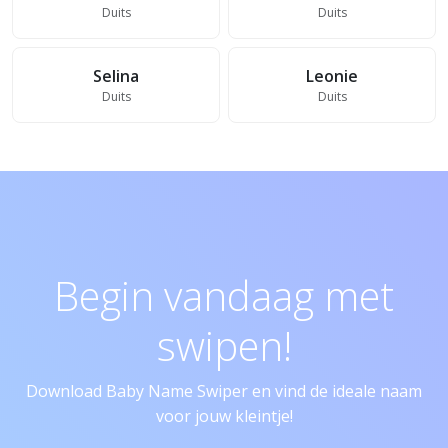
Duits
Duits
Selina
Leonie
Duits
Duits
Begin vandaag met
swipen!
Download Baby Name Swiper en vind de ideale naam
voor jouw kleintje!