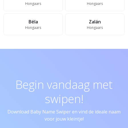
Hongaars
Hongaars
Béla
Zalán
Hongaars
Hongaars
Begin vandaag met
swipen!
Download Baby Name Swiper en vind de ideale naam
voor jouw kleintje!