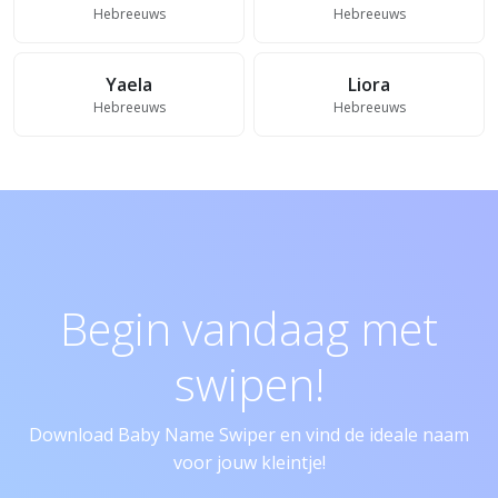
Hebreeuws
Hebreeuws
Yaela
Liora
Hebreeuws
Hebreeuws
Begin vandaag met
swipen!
Download Baby Name Swiper en vind de ideale naam
voor jouw kleintje!