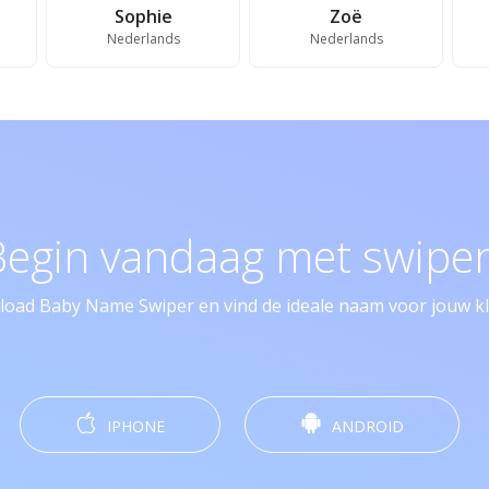
Sophie
Zoë
Nederlands
Nederlands
Begin vandaag met swipen
oad Baby Name Swiper en vind de ideale naam voor jouw kle
IPHONE
ANDROID