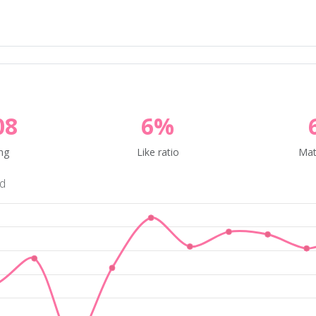
08
6%
ng
Like ratio
Mat
nd