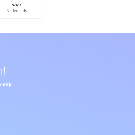
Saar
Nederlands
!
intje!