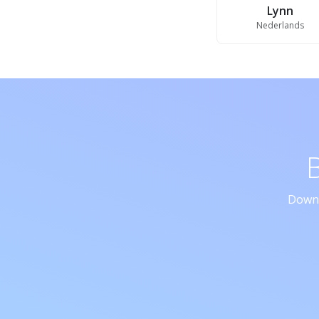
Lynn
Nederlands
Downl