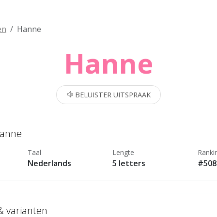
en
Hanne
Hanne
BELUISTER UITSPRAAK
Hanne
Taal
Lengte
Ranki
Nederlands
5 letters
#508
 & varianten