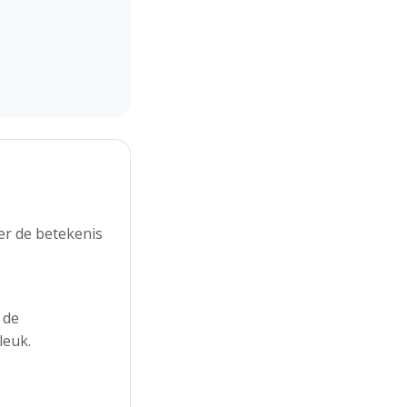
er de betekenis
 de
leuk.