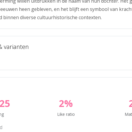
erming willen uitdrukken in de naam van hun dochter. Het 
e eeuwen heen gebleven, en het blijft een symbool van krach
 binnen diverse cultuurhistorische contexten.
 & varianten
25
2%
ng
Like ratio
Mat
nd