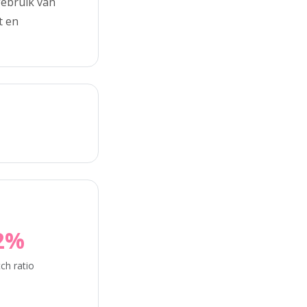
gebruik van
t en
2%
ch ratio