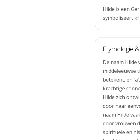
Hilde is een Ge
symboliseert kr
Etymologie &
De naam Hilde v
middeleeuwse tij
betekent, en 'a
krachtige conno
Hilde zich ontw
door haar eenv
naam Hilde vaa
door vrouwen d
spirituele en h