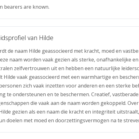
n bearers are known.
idsprofiel van Hilde
rdt de naam Hilde geassocieerd met kracht, moed en vastbe
ze naam worden vaak gezien als sterke, onafhankelijke en 
stralen zelfvertrouwen uit en hebben een natuurlijke leidersc
t Hilde vaak geassocieerd met een warmhartige en besche
personen zich vaak inzetten voor anderen en een sterke b
 te ondersteunen en te beschermen. Creatief, vastberaden 
genschappen die vaak aan de naam worden gekoppeld. Over
ilde gezien als een naam die kracht en integriteit uitstraal
hun doelen met moed en doorzettingsvermogen na te streve