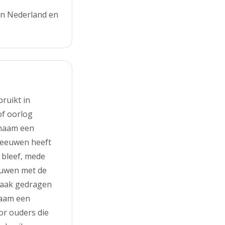
in Nederland en
ruikt in
of oorlog
 naam een
r eeuwen heeft
r bleef, mede
ouwen met de
vaak gedragen
naam een
or ouders die