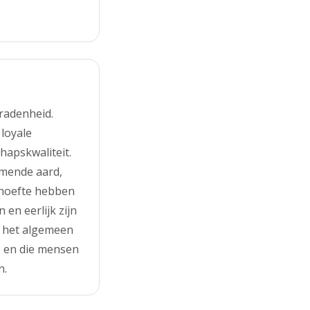
radenheid.
loyale
hapskwaliteit.
rmende aard,
ehoefte hebben
en eerlijk zijn
 het algemeen
t, en die mensen
n.