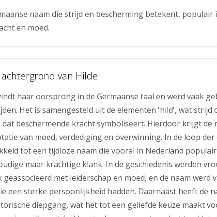
rmaanse naam die strijd en bescherming betekent, populair 
acht en moed.
 achtergrond van Hilde
indt haar oorsprong in de Germaanse taal en werd vaak geb
den. Het is samengesteld uit de elementen 'hild', wat strijd 
', dat beschermende kracht symboliseert. Hierdoor krijgt de
tatie van moed, verdediging en overwinning. In de loop de
ikkeld tot een tijdloze naam die vooral in Nederland populai
oudige maar krachtige klank. In de geschiedenis werden vr
k geassocieerd met leiderschap en moed, en de naam werd 
ie een sterke persoonlijkheid hadden. Daarnaast heeft de 
istorische diepgang, wat het tot een geliefde keuze maakt vo