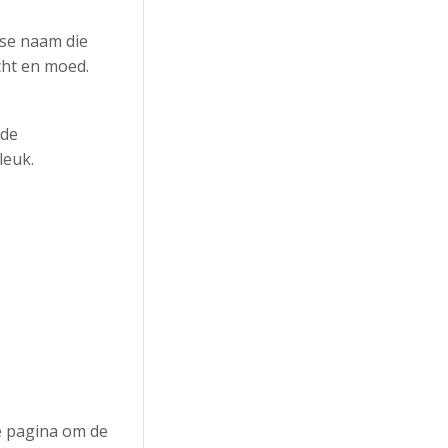
nse naam die
cht en moed.
 de
leuk.
de pagina om de