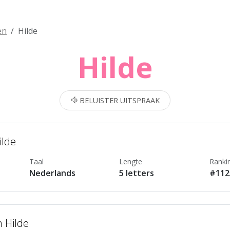
en
Hilde
Hilde
BELUISTER UITSPRAAK
ilde
Taal
Lengte
Ranki
Nederlands
5 letters
#112
n Hilde