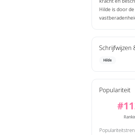
kracht en besch
Hilde is door d
vastberadenheid
Schrijfwijzen
Hilde
Populariteit
#11
Ranki
Populariteitstre