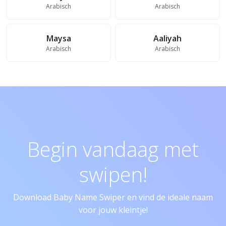
Arabisch
Arabisch
Maysa
Aaliyah
Arabisch
Arabisch
Begin vandaag met
swipen!
Download Baby Name Swiper en vind de ideale naam
voor jouw kleintje!