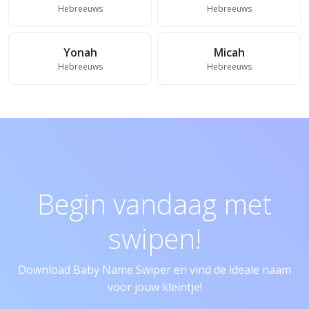
Hebreeuws
Hebreeuws
Yonah
Micah
Hebreeuws
Hebreeuws
Begin vandaag met
swipen!
Download Baby Name Swiper en vind de ideale naam
voor jouw kleintje!