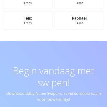
Frans
Frans
Félix
Raphael
Frans
Frans
Begin vandaag met
swipen!
Download Baby Name Swiper en vind de ideale naam
voor jouw kleintje!