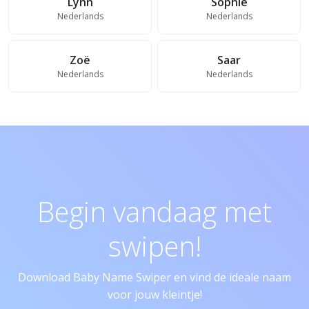
Lynn
Sophie
Nederlands
Nederlands
Zoë
Saar
Nederlands
Nederlands
Begin vandaag met
swipen!
Download Baby Name Swiper en vind de ideale naam
voor jouw kleintje!