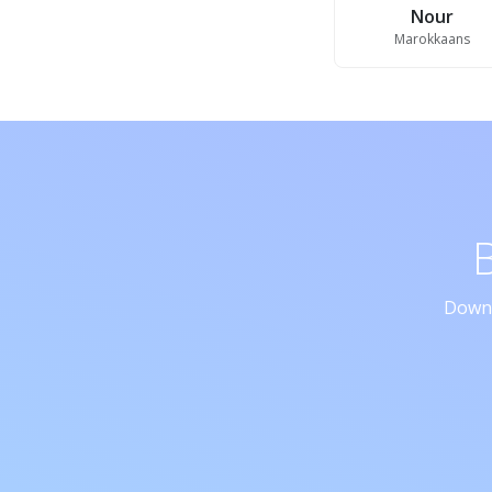
Nour
Marokkaans
Downl