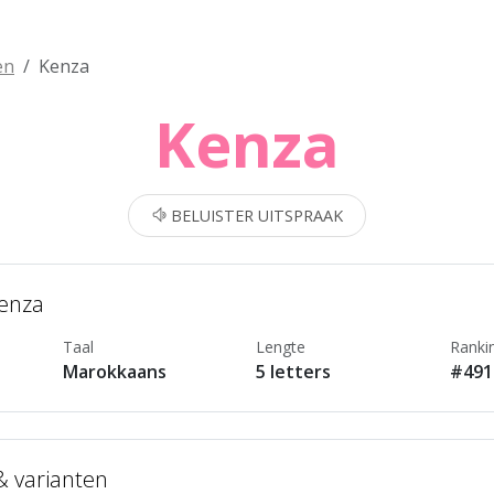
en
Kenza
Kenza
BELUISTER UITSPRAAK
Kenza
Taal
Lengte
Ranki
Marokkaans
5 letters
#491
 & varianten