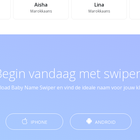
Aisha
Lina
Marokkaans
Marokkaans
Begin vandaag met swipen
oad Baby Name Swiper en vind de ideale naam voor jouw kle
IPHONE
ANDROID