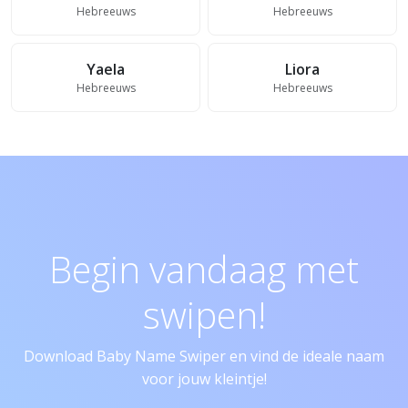
Hebreeuws
Hebreeuws
Yaela
Liora
Hebreeuws
Hebreeuws
Begin vandaag met
swipen!
Download Baby Name Swiper en vind de ideale naam
voor jouw kleintje!