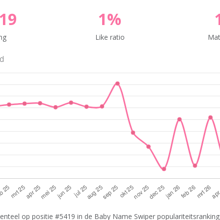
19
1%
ng
Like ratio
Mat
nd
nteel op positie #5419 in de Baby Name Swiper populariteitsranking.