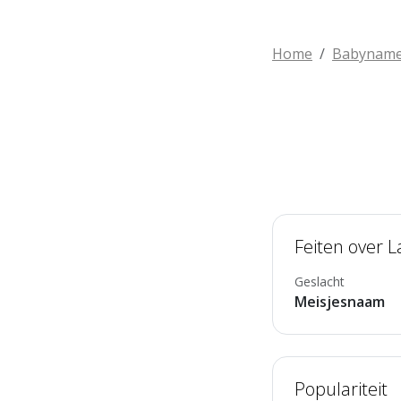
Home
Babynam
Feiten over L
Geslacht
Meisjesnaam
Populariteit