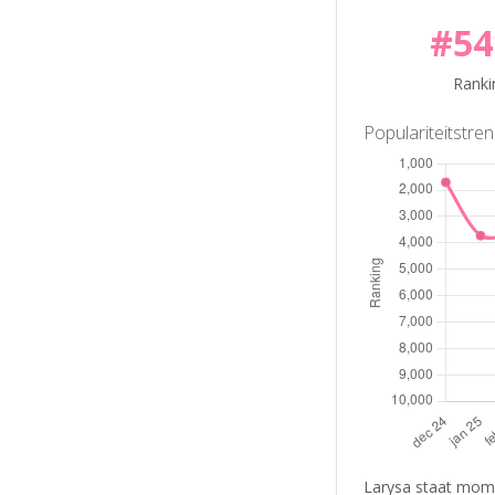
#54
Ranki
Populariteitstre
Larysa staat mome