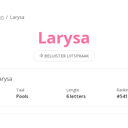
en
Larysa
Larysa
BELUISTER UITSPRAAK
arysa
Taal
Lengte
Ranki
Pools
6 letters
#541