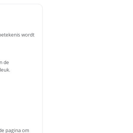
betekenis wordt
n de
leuk.
n de pagina om